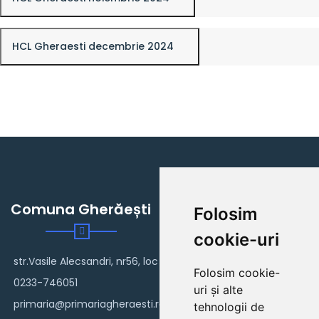
HCL Gheraesti decembrie 2024
Comuna Gherăești
Folosim
cookie-uri
str.Vasile Alecsandri, nr56, loc Gherăești
Folosim cookie-
0233-746051
uri și alte
primaria@primariagheraesti.ro
tehnologii de