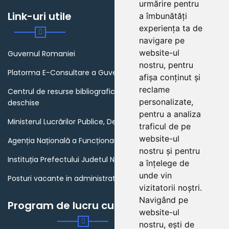
urmărire pentru
Link-uri utile
a îmbunătăți
experiența ta de
navigare pe
website-ul
Guvernul Romaniei
nostru, pentru
Platorma E-Consultare a Guvernului Romaniei
afișa conținut și
reclame
Centrul de resurse bibliografice in domeniul guvernarii
personalizate,
deschise
pentru a analiza
Ministerul Lucrărilor Publice, Dezvoltării și Administrației
traficul de pe
website-ul
Agenția Națională a Funcționarilor Publici
nostru și pentru
Instituția Prefectului Judetul Neamt
a înțelege de
unde vin
Posturi vacante in administratia publica din Romania
vizitatorii noștri.
Navigând pe
Program de lucru cu publicul
website-ul
nostru, ești de