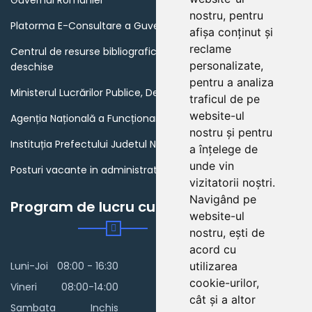
Guvernul Romaniei
nostru, pentru
Platorma E-Consultare a Guvernului Romaniei
afișa conținut și
reclame
Centrul de resurse bibliografice in domeniul guvernarii
personalizate,
deschise
pentru a analiza
Ministerul Lucrărilor Publice, Dezvoltării și Administrației
traficul de pe
website-ul
Agenția Națională a Funcționarilor Publici
nostru și pentru
Instituția Prefectului Judetul Neamt
a înțelege de
unde vin
Posturi vacante in administratia publica din Romania
vizitatorii noștri.
Navigând pe
Program de lucru cu publicul
website-ul
nostru, ești de
acord cu
utilizarea
Luni-Joi
08:00 - 16:30
cookie-urilor,
Vineri
08:00-14:00
cât și a altor
Sambata
Inchis