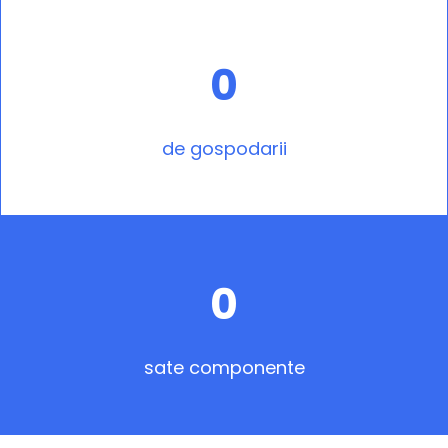
0
de gospodarii
0
sate componente