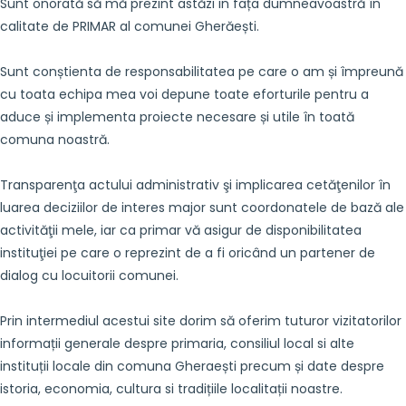
Sunt onorată să mă prezint astăzi in fața dumneavoastră în
calitate de PRIMAR al comunei Gherăești.
Sunt conștienta de responsabilitatea pe care o am și împreună
cu toata echipa mea voi depune toate eforturile pentru a
aduce și implementa proiecte necesare și utile în toată
comuna noastră.
Transparenţa actului administrativ şi implicarea cetăţenilor în
luarea deciziilor de interes major sunt coordonatele de bază ale
activităţii mele, iar ca primar vă asigur de disponibilitatea
instituţiei pe care o reprezint de a fi oricând un partener de
dialog cu locuitorii comunei.
Prin intermediul acestui site dorim să oferim tuturor vizitatorilor
informații generale despre primaria, consiliul local si alte
instituții locale din comuna Gheraești precum și date despre
istoria, economia, cultura si tradițiile localitații noastre.