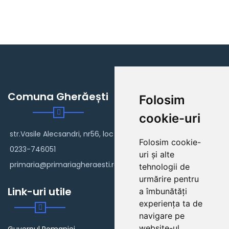
Comuna Gherăești
Folosim
cookie-uri
str.Vasile Alecsandri, nr56, loc Gherăești
Folosim cookie-
0233-746051
uri și alte
primaria@primariagheraesti.ro
tehnologii de
urmărire pentru
Link-uri utile
a îmbunătăți
experiența ta de
navigare pe
website-ul