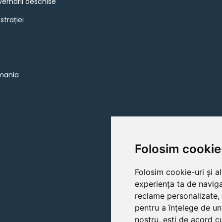
vernarii deschise
strației
omania
Folosim cookie
Folosim cookie-uri și a
experiența ta de naviga
reclame personalizate, 
pentru a înțelege de un
nostru, ești de acord cu