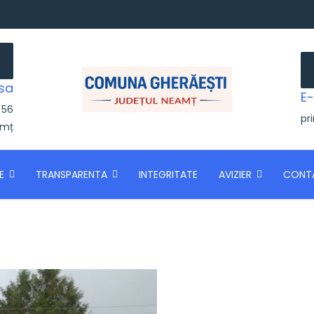
sa
E-
 56
pr
amț
E
TRANSPARENTA
INTEGRITATE
AVIZIER
CONT