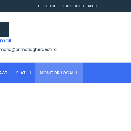
L - J 08:00 - 16:30 V 08:00 - 14:00
mail
imaria@primariagheraesti.ro
ACT
PLATI
MONITOR LOCAL