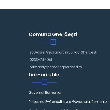
Comuna Gherăești
str.Vasile Alecsandri, nr56, loc Gherăești
0233-746051
primaria@primariagheraesti.ro
Link-uri utile
Guvernul Romaniei
Platorma E-Consultare a Guvernului Romaniei