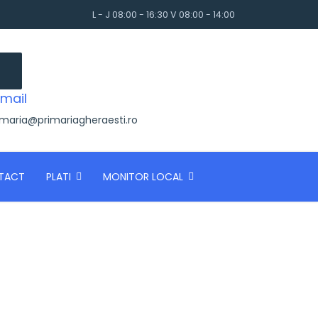
L - J 08:00 - 16:30 V 08:00 - 14:00
mail
imaria@primariagheraesti.ro
TACT
PLATI
MONITOR LOCAL