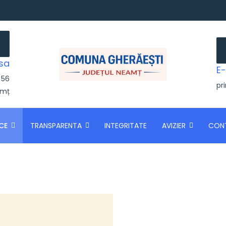
sa
E-
 56
pr
amț
CE
TRANSPARENTA
INTEGRITATE
AVIZIER
CON