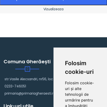
Vizualizeaza
Comuna Gherăești
Folosim
cookie-uri
str.Vasile Alecsandri, nr56, loc Gherăești
Folosim cookie-
0233-746051
uri și alte
primaria@primariagheraesti.ro
tehnologii de
urmărire pentru
Link-uri utile
a îmbunătăți