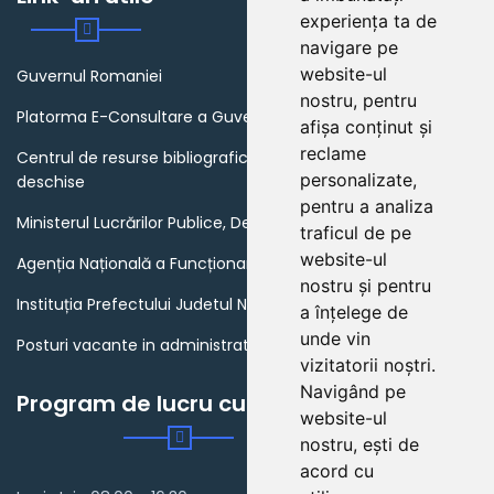
experiența ta de
navigare pe
website-ul
Guvernul Romaniei
nostru, pentru
Platorma E-Consultare a Guvernului Romaniei
afișa conținut și
reclame
Centrul de resurse bibliografice in domeniul guvernarii
personalizate,
deschise
pentru a analiza
Ministerul Lucrărilor Publice, Dezvoltării și Administrației
traficul de pe
website-ul
Agenția Națională a Funcționarilor Publici
nostru și pentru
Instituția Prefectului Judetul Neamt
a înțelege de
unde vin
Posturi vacante in administratia publica din Romania
vizitatorii noștri.
Navigând pe
Program de lucru cu publicul
website-ul
nostru, ești de
acord cu