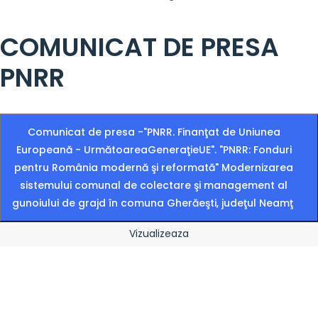
COMUNICAT DE PRESA
PNRR
Comunicat de presa -"PNRR. Finanţat de Uniunea
Europeană - UrmătoareaGeneraţieUE". "PNRR: Fonduri
pentru România modernă şi reformată" Modernizarea
sistemului comunal de colectare şi management al
gunoiului de grajd în comuna Gherăeşti, judeţul Neamţ
Vizualizeaza